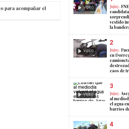
Jujuy.
FNE
VIDEO
co para acompañar el
candidata
sorprendi
vestido i
la bander
Jujuy.
Fue
VIDEO
en Dorreg
camionet
destrozad
caos de t
Jujuy.
Ase
VIDEO
al mediod
el agua en
barrios de