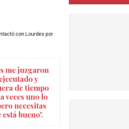
ntactó con Lourdes por
es me juzgaron
ejecutado y
uera de tiempo
 a veces uno lo
pero necesitas
 está bueno".