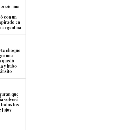
 2026: una
ó con un
nspirado en
a argentina
rte choque
o: una
a quedó
a y hubo
ránsito
guran que
ía volverá
 todos los
 Jujuy