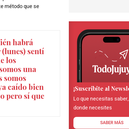
ste método que se
bién habrá
 (lunes) sentí
e los
o somos una
os somos
aya caído bien
¡Suscribite al Newsl
do pero sí que
Lo que necesitas saber
donde necesites
SABER MÁS