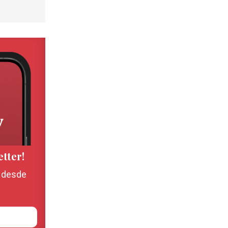
etter!
, desde