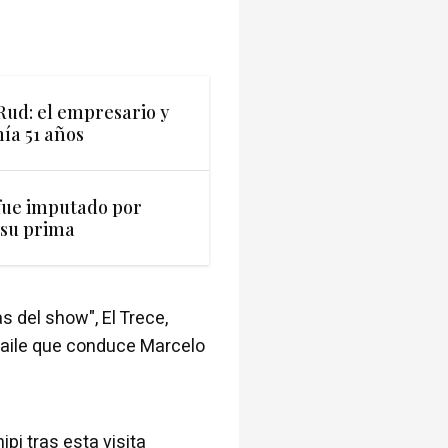
ud: el empresario y
ía 51 años
fue imputado por
 su prima
s del show", El Trece,
baile que conduce Marcelo
pi tras esta visita