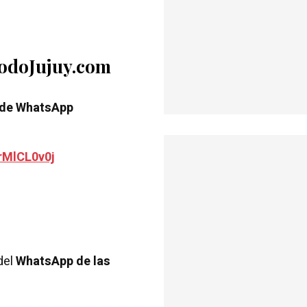
TodoJujuy.com
 de WhatsApp
rMlCL0v0j
del
WhatsApp de las