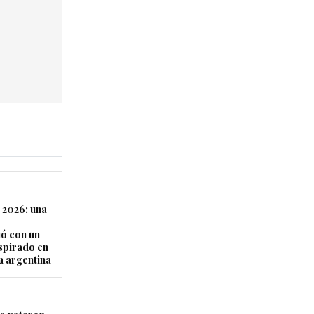
 2026: una
ó con un
nspirado en
a argentina