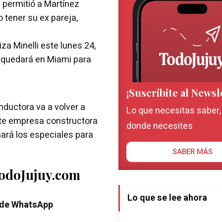
e permitió a Martínez
o tener su ex pareja,
iza Minelli este lunes 24,
e quedará en Miami para
¡Suscribite al Newsl
ductora va a volver a
Lo que necesitas saber
ante empresa constructora
donde necesites
ará los especiales para
SABER MÁS
TodoJujuy.com
Lo que se lee ahora
 de WhatsApp