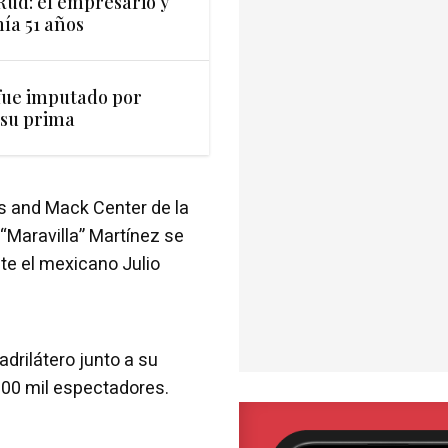
ud: el empresario y
ía 51 años
fue imputado por
 su prima
as and Mack Center de la
“Maravilla” Martínez se
e el mexicano Julio
adrilátero junto a su
.000 mil espectadores.