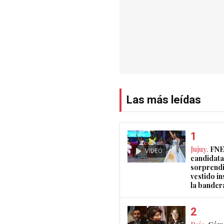
Las más leídas
Jujuy.
FNE
VIDEO
candidata
sorprendi
vestido i
la bander