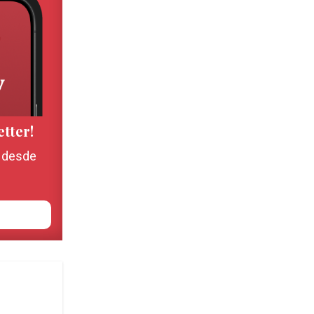
etter!
, desde