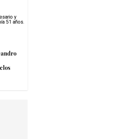
eandro
elos