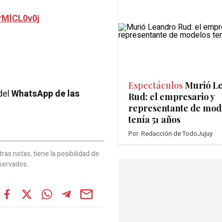
rMlCL0v0j
Espectáculos
Murió L
del
WhatsApp de las
Rud: el empresario y
representante de mod
tenía 51 años
Por
Redacción de TodoJujuy
as notas, tiene la posibilidad de
servados.