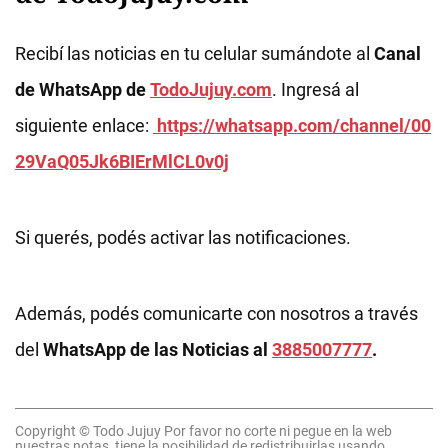
Recibí las noticias en tu celular sumándote al
Canal
de WhatsApp de
TodoJujuy.com
. Ingresá al
siguiente enlace:
https://whatsapp.com/channel/00
29VaQ05Jk6BIErMlCL0v0j
Si querés, podés activar las notificaciones.
Además, podés comunicarte con nosotros a través
del
WhatsApp de las Noticias al
3885007777
.
Copyright © Todo Jujuy Por favor no corte ni pegue en la web
nuestras notas, tiene la posibilidad de redistribuirlas usando