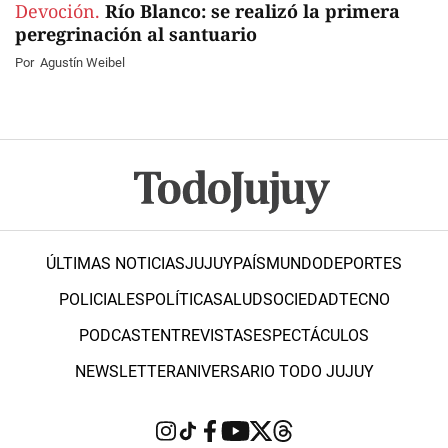
Devoción.
Río Blanco: se realizó la primera
peregrinación al santuario
Por
Agustín Weibel
ÚLTIMAS NOTICIAS
JUJUY
PAÍS
MUNDO
DEPORTES
POLICIALES
POLÍTICA
SALUD
SOCIEDAD
TECNO
PODCAST
ENTREVISTAS
ESPECTÁCULOS
NEWSLETTER
ANIVERSARIO TODO JUJUY