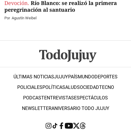
Devoción.
Río Blanco: se realizó la primera
peregrinación al santuario
Por
Agustín Weibel
ÚLTIMAS NOTICIAS
JUJUY
PAÍS
MUNDO
DEPORTES
POLICIALES
POLÍTICA
SALUD
SOCIEDAD
TECNO
PODCAST
ENTREVISTAS
ESPECTÁCULOS
NEWSLETTER
ANIVERSARIO TODO JUJUY