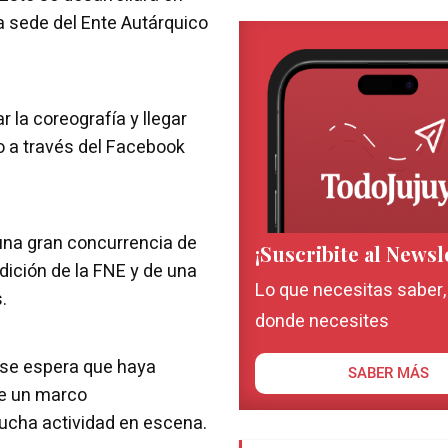
a sede del Ente Autárquico
 la coreografía y llegar
o a través del Facebook
una gran concurrencia de
¡Suscribite al Newsl
dición de la FNE y de una
Lo que necesitas saber
s.
donde necesites
, se espera que haya
SABER MÁS
le un marco
ucha actividad en escena.