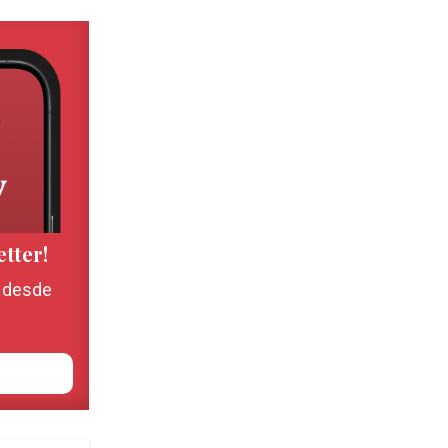
etter!
, desde