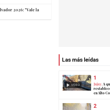
lvador 2026: "Vale la
Las más leídas
Jujuy.
A qu
VIDEO
restablec
en Alto 