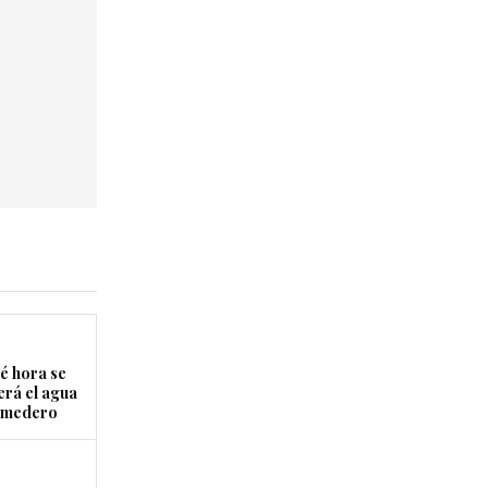
é hora se
erá el agua
Comedero