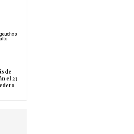
ás de
n el 23
medero