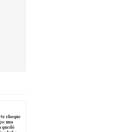
rte choque
o: una
a quedó