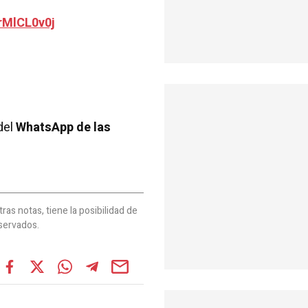
rMlCL0v0j
del
WhatsApp de las
as notas, tiene la posibilidad de
servados.