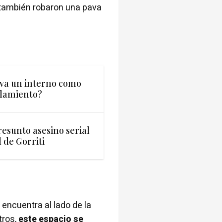
, también robaron una pava
 va un interno como
slamiento?
resunto asesino serial
 de Gorriti
 encuentra al lado de la
tros,
este espacio se