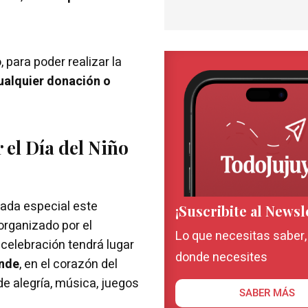
, para poder realizar la
ualquier donación o
 el Día del Niño
nada especial este
¡Suscribite al Newsl
 organizado por el
Lo que necesitas saber
a celebración tendrá lugar
donde necesites
onde
, en el corazón del
e alegría, música, juegos
SABER MÁS