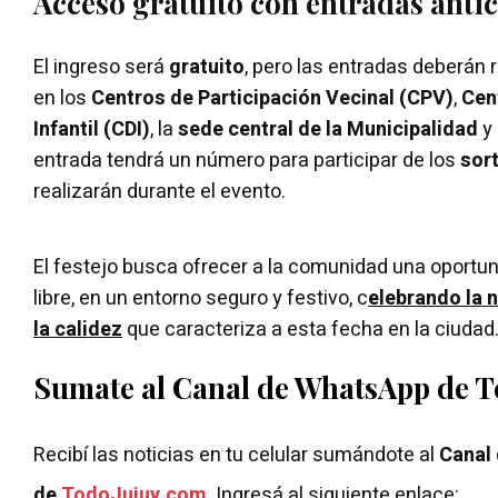
Acceso gratuito con entradas anti
El ingreso será
gratuito
, pero las entradas deberán 
en los
Centros de Participación Vecinal (CPV)
,
Cen
Infantil (CDI)
, la
sede central de la Municipalidad
y
entrada tendrá un número para participar de los
sor
realizarán durante el evento.
El festejo busca ofrecer a la comunidad una oportuni
libre, en un entorno seguro y festivo, c
elebrando la n
la calidez
que caracteriza a esta fecha en la ciudad
Sumate al Canal de WhatsApp de 
Recibí las noticias en tu celular sumándote al
Canal
de
TodoJujuy.com
. Ingresá al siguiente enlace: