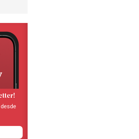
etter!
, desde