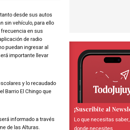
 tanto desde sus autos
sin vehículo, para ello
la frecuencia en sus
aplicación de radio
no puedan ingresar al
será importante llevar
escolares y lo recaudado
el Barrio El Chingo que
¡Suscribite al Newsl
será informado a través
Lo que necesitas saber
ne de las Alturas.
donde necesites