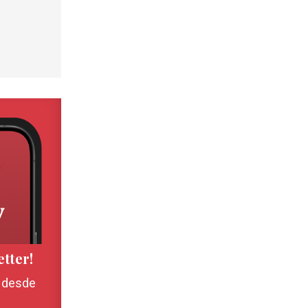
etter!
, desde