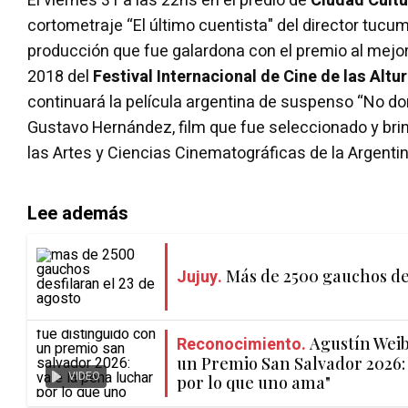
El viernes 31 a las 22hs en el predio de
Ciudad Cultu
cortometraje “El último cuentista" del director tuc
producción que fue galardona con el premio al mejor
2018 del
Festival Internacional de Cine de las Altu
continuará la película argentina de suspenso “No dor
Gustavo Hernández, film que fue seleccionado y bri
las Artes y Ciencias Cinematográficas de la Argentin
Lee además
Jujuy.
Más de 2500 gauchos des
Reconocimiento.
Agustín Weib
un Premio San Salvador 2026: 
VIDEO
por lo que uno ama"