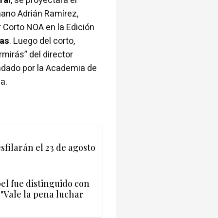
ral
, se proyectará el
umano Adrián Ramírez,
 Corto NOA en la Edición
ras
. Luego del corto,
mirás” del director
ndado por la Academia de
a.
filarán el 23 de agosto
el fue distinguido con
"Vale la pena luchar