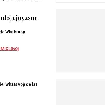
TodoJujuy.com
 de WhatsApp
rMlCL0v0j
del
WhatsApp de las