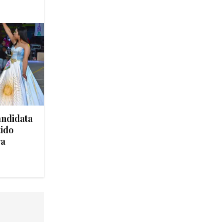
andidata
tido
ra