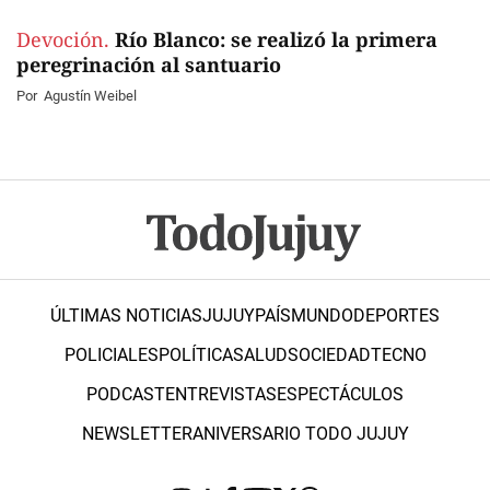
Devoción.
Río Blanco: se realizó la primera
peregrinación al santuario
Por
Agustín Weibel
ÚLTIMAS NOTICIAS
JUJUY
PAÍS
MUNDO
DEPORTES
POLICIALES
POLÍTICA
SALUD
SOCIEDAD
TECNO
PODCAST
ENTREVISTAS
ESPECTÁCULOS
NEWSLETTER
ANIVERSARIO TODO JUJUY