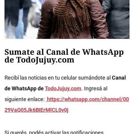
Sumate al Canal de WhatsApp
de TodoJujuy.com
Recibí las noticias en tu celular sumándote al
Canal
de WhatsApp de
TodoJujuy.com
. Ingresá al
siguiente enlace:
https://whatsapp.com/channel/00
29VaQ05Jk6BIErMlCL0v0j
Si querés, podés activar las notificaciones.