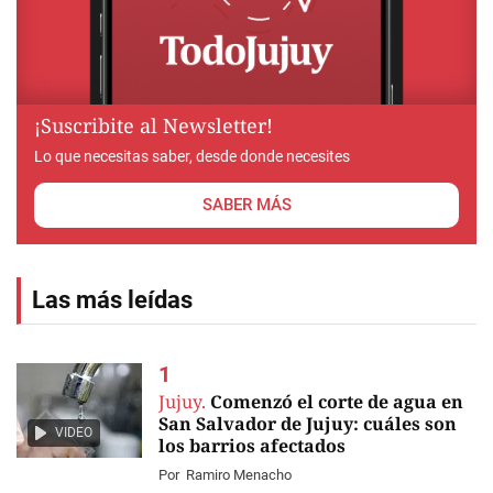
¡Suscribite al Newsletter!
Lo que necesitas saber, desde donde necesites
SABER MÁS
Las más leídas
Jujuy.
Comenzó el corte de agua en
San Salvador de Jujuy: cuáles son
VIDEO
los barrios afectados
Por
Ramiro Menacho