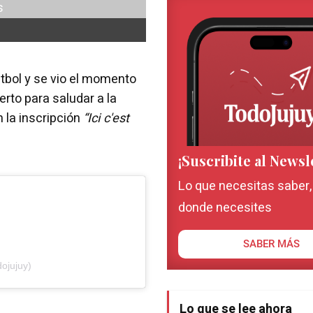
tbol y se vio el momento
rto para saludar a la
 la inscripción
“Ici c'est
¡Suscribite al Newsl
Lo que necesitas saber
donde necesites
SABER MÁS
ojujuy)
Lo que se lee ahora