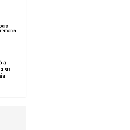
ó a
 a su
ia