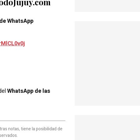
TodoJujuy.com
 de WhatsApp
rMlCL0v0j
del
WhatsApp de las
as notas, tiene la posibilidad de
servados.