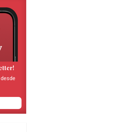
etter!
, desde