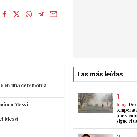
Las más leídas
dre en una ceremonia
paña a Messi
Jujuy.
Des
temperatu
por vient
el Messi
sigue el 