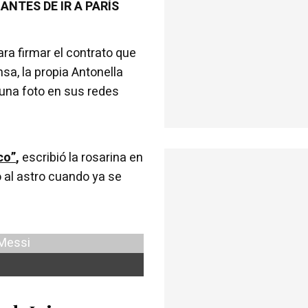
NTES DE IR A PARÍS
ara firmar el contrato que
nsa, la propia Antonella
 una foto en sus redes
co”
,
escribió la rosarina en
o al astro cuando ya se