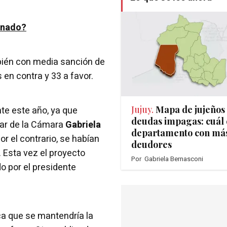
enado?
mbién con media sanción de
en contra y 33 a favor.
Jujuy.
Mapa de jujeños
te este año, ya que
deudas impagas: cuál 
tular de la Cámara
Gabriela
departamento con má
r el contrario, se habían
deudores
 Esta vez el proyecto
Por
Gabriela Bernasconi
o por el presidente
ca que se mantendría la