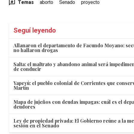
Temas
aborto
Senado
proyecto
Seguí leyendo
Allanaron el departamento de Facundo Moyano: secu
no hallaron drogas
Salta: el maltrato y abandono animal será impedimen
de conducir
Yapeyú: el pueblo colonial de Corrientes que conserv
Martín
Mapa de jujeños con deudas impagas: cuál es el de
deudores
Ley de propiedad privada: El Gobierno reúne a la mes
sesión en el Senado