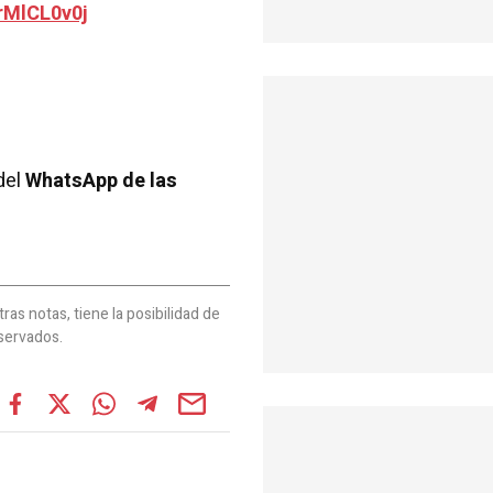
rMlCL0v0j
del
WhatsApp de las
as notas, tiene la posibilidad de
servados.