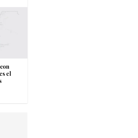
 con
es el
s