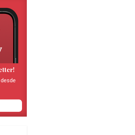
etter!
, desde