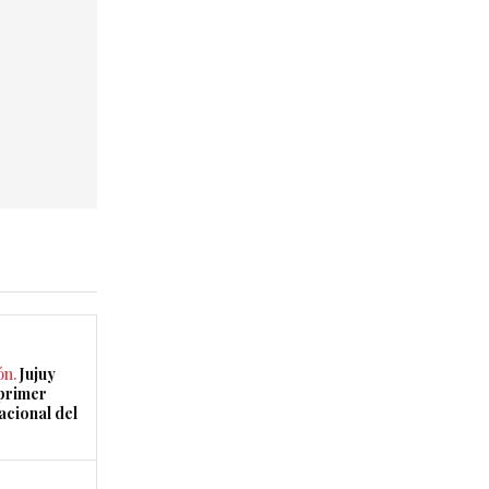
ón.
Jujuy
 primer
acional del