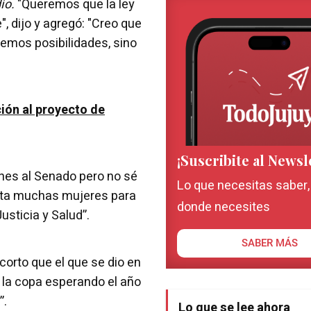
io.
"Queremos que la ley
", dijo y agregó: "Creo que
nemos posibilidades, sino
ión al proyecto de
¡Suscribite al Newsl
lunes al Senado pero no sé
Lo que necesitas saber
sita muchas mujeres para
donde necesites
usticia y Salud”.
SABER MÁS
orto que el que se dio en
 la copa esperando el año
”.
Lo que se lee ahora