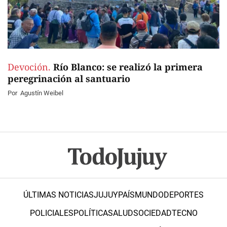
Devoción.
Río Blanco: se realizó la primera
peregrinación al santuario
Por
Agustín Weibel
ÚLTIMAS NOTICIAS
JUJUY
PAÍS
MUNDO
DEPORTES
POLICIALES
POLÍTICA
SALUD
SOCIEDAD
TECNO