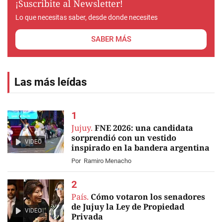
¡Suscribite al Newsletter!
Lo que necesitas saber, desde donde necesites
SABER MÁS
Las más leídas
Jujuy.
FNE 2026: una candidata
sorprendió con un vestido
VIDEO
inspirado en la bandera argentina
Por
Ramiro Menacho
País.
Cómo votaron los senadores
de Jujuy la Ley de Propiedad
VIDEO
Privada