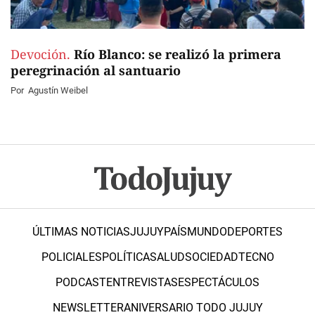
Devoción.
Río Blanco: se realizó la primera
peregrinación al santuario
Por
Agustín Weibel
ÚLTIMAS NOTICIAS
JUJUY
PAÍS
MUNDO
DEPORTES
POLICIALES
POLÍTICA
SALUD
SOCIEDAD
TECNO
PODCAST
ENTREVISTAS
ESPECTÁCULOS
NEWSLETTER
ANIVERSARIO TODO JUJUY