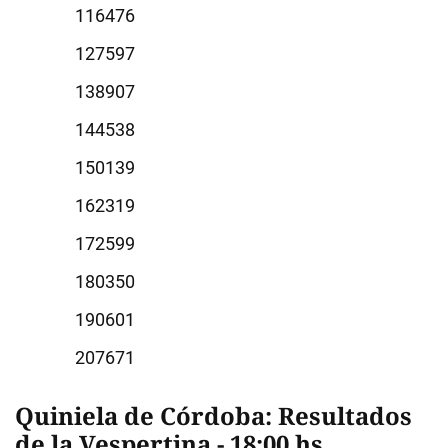
6476
7597
8907
4538
0139
2319
2599
0350
0601
7671
Quiniela de Córdoba: Resultados
de la Vespertina - 18:00 hs.