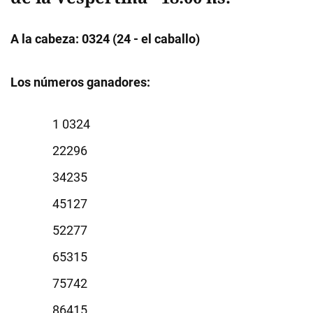
A la cabeza: 0324 (24 - el caballo)
Los números ganadores:
0324
2296
4235
5127
2277
5315
5742
6415