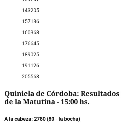
3205
7136
0368
6645
9025
1126
5563
Quiniela de Córdoba: Resultados
de la Matutina - 15:00 hs.
A la cabeza: 2780 (80 - la bocha)