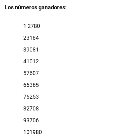
Los números ganadores:
2780
3184
9081
1012
7607
6365
6253
2708
3706
1980