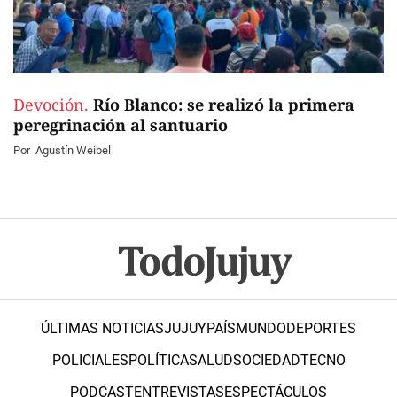
Devoción.
Río Blanco: se realizó la primera
peregrinación al santuario
Por
Agustín Weibel
ÚLTIMAS NOTICIAS
JUJUY
PAÍS
MUNDO
DEPORTES
POLICIALES
POLÍTICA
SALUD
SOCIEDAD
TECNO
PODCAST
ENTREVISTAS
ESPECTÁCULOS