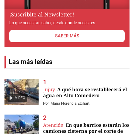
¡Suscribite al Newsletter!
Lo que necesitas saber, desde donde necesites
SABER MÁS
Las más leídas
Jujuy.
A qué hora se restablecerá el
agua en Alto Comedero
VIDEO
Por
María Florencia Etchart
Atención.
En que barrios estarán los
camiones cisterna por el corte de