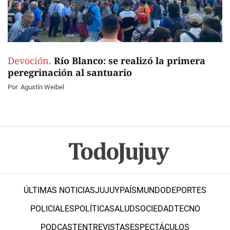
Devoción.
Río Blanco: se realizó la primera
peregrinación al santuario
Por
Agustín Weibel
ÚLTIMAS NOTICIAS
JUJUY
PAÍS
MUNDO
DEPORTES
POLICIALES
POLÍTICA
SALUD
SOCIEDAD
TECNO
PODCAST
ENTREVISTAS
ESPECTÁCULOS