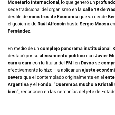
Monetario Internacional
, lo que generó un
profund
sede tradicional del organismo en la
calle 19 de Wa
desfile de
ministros de Economía
que va desde
Ber
el gobierno de
Raúl Alfonsín
hasta
Sergio Massa
en
Fernández
.
En medio de un
complejo panorama institucional
,
K
destacó por su
alineamiento político
con
Javier Mi
cara a cara
con la titular del
FMI
en
Davos
se
compr
efectivamente lo hizo— a aplicar un
ajuste económ
severo
que el contemplado originalmente en el
ente
Argentina
y el
Fondo
.
“Queremos mucho a Kristalin
bien”,
reconocen en las cercanías del jefe de Estado