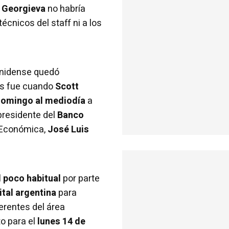
a Georgieva
no habría
técnicos del staff ni a los
unidense quedó
los fue cuando
Scott
 domingo al mediodía
a
presidente del
Banco
ca Económica,
José Luis
 poco habitual
por parte
ital argentina
para
ferentes del área
o para el
lunes 14 de