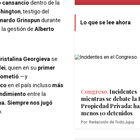
o cansancio
dentro de la
shington
, testigo del
nardo Grinspun
durante
Lo que se lee ahora
 la gestión de
Alberto
ristalina Georgieva
se
lei
, quien en su
primer
ometió
—y
ico
en el país incluso
más
Congreso.
Incidentes
ndimiento
entre la
mientras se debate la 
a. Siempre nos jugó
Propiedad Privada: ha
.
menos 10 detenidos
Por
Redacción de TodoJujuy