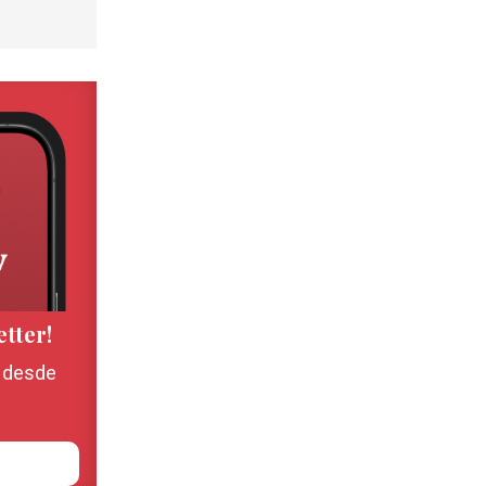
etter!
, desde