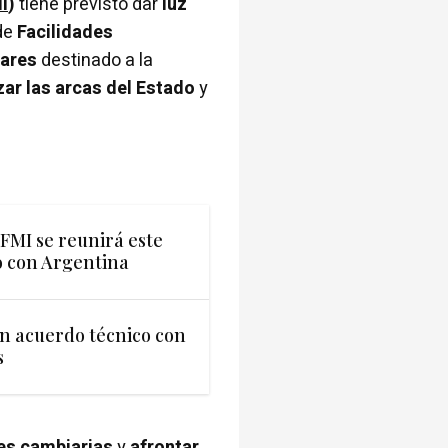
I
)
tiene previsto dar
luz
de
Facilidades
lares
destinado a la
zar las arcas del Estado
y
 FMI se reunirá este
o con Argentina
n acuerdo técnico con
s
ones cambiarias
y
afrontar