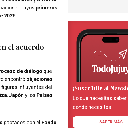
nacional, cuyos
primeros
e 2026
.
en el acuerdo
roceso de diálogo
que
ero encontró
objeciones
 figuras influyentes del
¡Suscribite al Newsl
iza
,
Japón
y los
Países
Lo que necesitas saber
donde necesites
s
pactados con el
Fondo
SABER MÁS