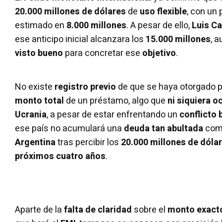
20.000 millones de dólares
de
uso flexible
, con un
estimado en
8.000 millones
. A pesar de ello,
Luis C
ese anticipo inicial alcanzara los
15.000 millones
, 
visto bueno
para concretar ese
objetivo
.
No existe
registro previo
de que se haya otorgado p
monto total
de un préstamo, algo que
ni siquiera o
Ucrania
, a pesar de estar enfrentando un
conflicto 
ese país no acumulará una
deuda tan abultada
como
Argentina
tras percibir los
20.000 millones de dóla
próximos cuatro años
.
Aparte de la
falta de claridad
sobre el
monto exact