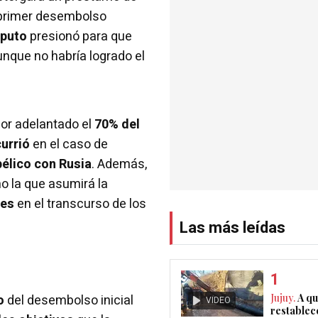
 primer desembolso
aputo
presionó para que
aunque no habría logrado el
or adelantado el
70% del
currió
en el caso de
bélico con Rusia
. Además,
 la que asumirá la
res
en el transcurso de los
Las más leídas
o
del desembolso inicial
Jujuy.
A qu
VIDEO
restablec