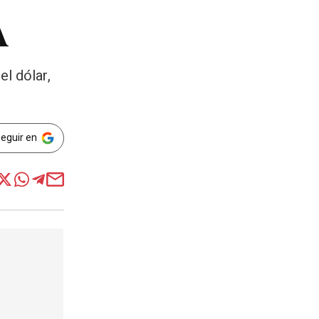
A
el dólar,
Seguir en