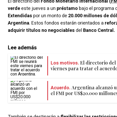
El directorio del
Fondo Monetario Internacional (
FM
verde
este jueves a un
préstamo
bajo el programa 
Extendidas
por un monto de
20.000 millones de dó
Argentina
. Estos fondos estarán orientados a
refor
adquirir títulos no negociables
del
Banco Central.
Lee además
Los motivos.
El directorio del
viernes para tratar el acuerd
Acuerdo.
Argentina alcanzó u
el FMI por US$20.000 millone
También se destinarán a
flexibilizar las restricci