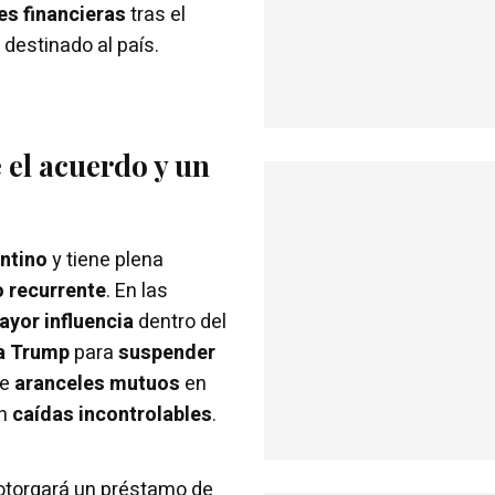
es financieras
tras el
destinado al país.
 el acuerdo y un
ntino
y tiene plena
o recurrente
. En las
ayor influencia
dentro del
 a Trump
para
suspender
de
aranceles mutuos
en
an
caídas incontrolables
.
otorgará un préstamo de