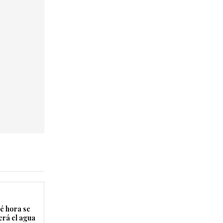
é hora se
erá el agua