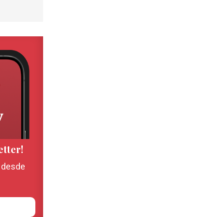
etter!
, desde