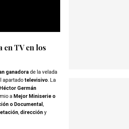
a en TV en los
an ganadora
de la velada
l apartado
televisivo
. La
Héctor Germán
emio a
Mejor Miniserie o
ción o Documental
,
retación
,
dirección
y