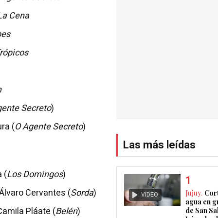
La Cena
bes
rópicos
n
ente Secreto
)
ra (
O Agente Secreto
)
Las más leídas
 (
Los Domingos
)
Álvaro Cervantes (
Sorda
)
Jujuy.
Cort
VIDEO
agua en g
amila Pláate (
Belén
)
de San Sa