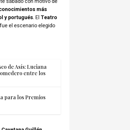
te sábado con motivo de
conocimientos más
ol y portugués
. El
Teatro
 fue el escenario elegido
co de Asís: Luciana
Comedero entre los
 para los Premios
y
Cayetana Guillén