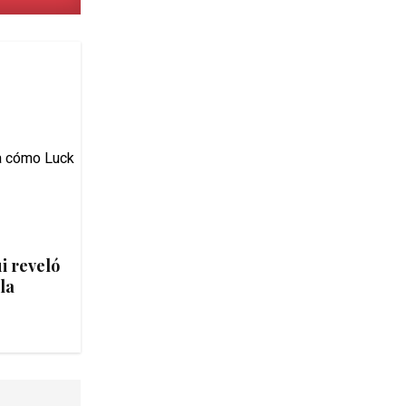
i reveló
la