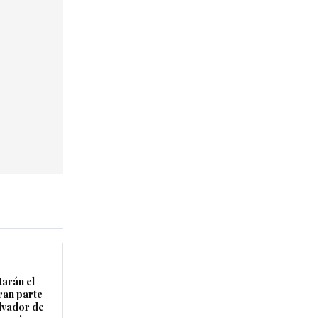
arán el
ran parte
lvador de