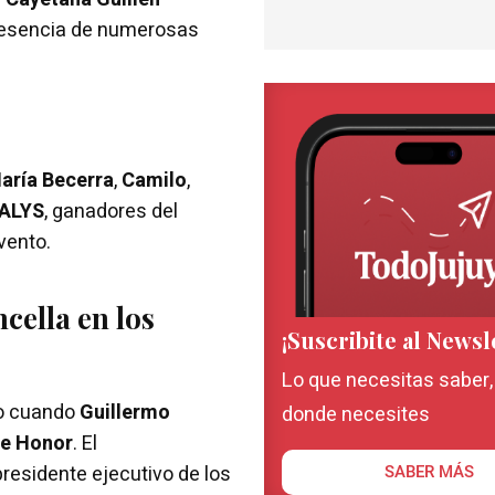
esencia de numerosas
aría Becerra
,
Camilo
,
ALYS
, ganadores del
vento.
cella en los
¡Suscribite al Newsl
Lo que necesitas saber
jo cuando
Guillermo
donde necesites
de Honor
. El
 presidente ejecutivo de los
SABER MÁS