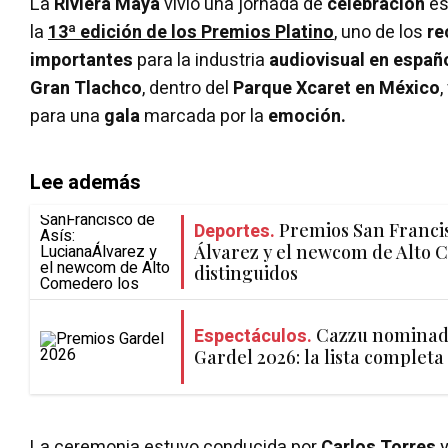
La
Riviera Maya
vivió una jornada de
celebración
es
la
13ª edición de los Premios Platino
, uno de los
re
importantes
para la industria
audiovisual en españ
Gran Tlachco
, dentro del
Parque Xcaret en México
,
para una
gala
marcada por la
emoción.
Lee además
Deportes.
Premios San Francis
Álvarez y el newcom de Alto 
distinguidos
Espectáculos.
Cazzu nominada
Gardel 2026: la lista completa
La ceremonia estuvo conducida por
Carlos Torres