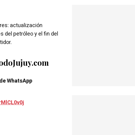
es: actualización
 del petróleo y el fin del
idor.
TodoJujuy.com
 de WhatsApp
rMlCL0v0j