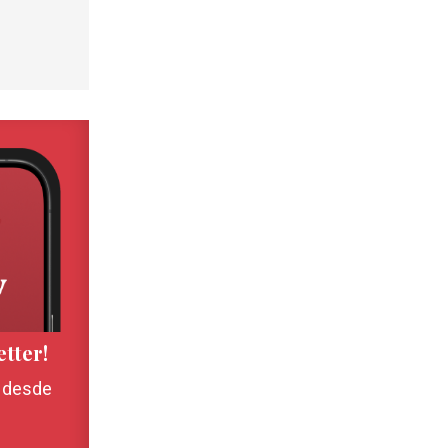
etter!
, desde