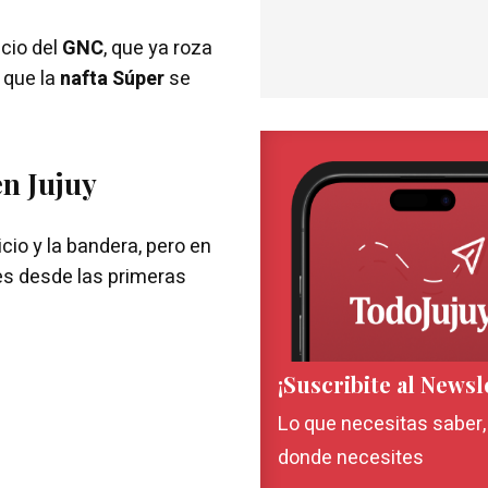
ecio del
GNC
, que ya roza
 que la
nafta Súper
se
n Jujuy
cio y la bandera, pero en
res desde las primeras
¡Suscribite al Newsl
Lo que necesitas saber
donde necesites