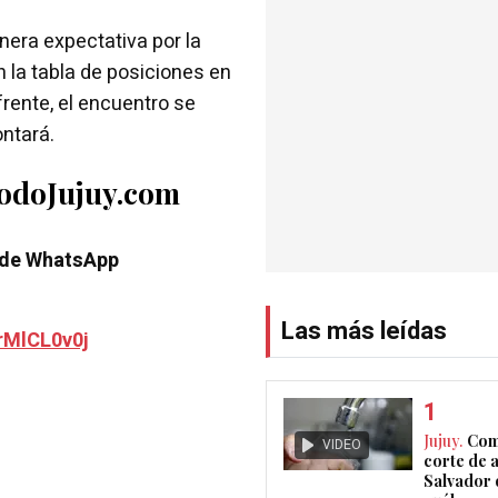
nera expectativa por la
en la tabla de posiciones en
frente, el encuentro se
ontará.
TodoJujuy.com
 de WhatsApp
Las más leídas
rMlCL0v0j
Jujuy.
Com
VIDEO
corte de 
Salvador 