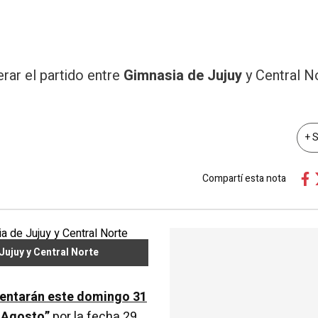
rar el partido entre
Gimnasia de Jujuy
y Central N
+ 
Compartí esta nota
Jujuy y Central Norte
frentarán este domingo 31
e Agosto”
por la fecha 29