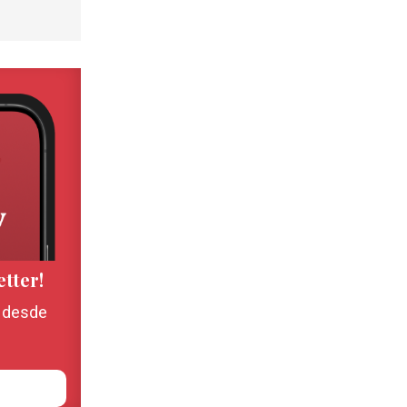
etter!
, desde