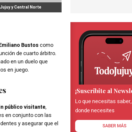
Jujuy y Central Norte
Emiliano Bustos
como
unción de cuarto árbitro.
nado en un duelo que
tos en juego.
es
¡Suscribite al Newsl
Lo que necesitas saber
in público visitante
,
donde necesites
s en conjunto con las
cidentes y asegurar que el
SABER MÁS