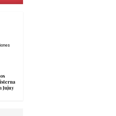
ios
isterna
n Jujuy