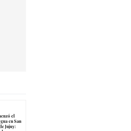
enzó el
agua en San
de Jujuy: