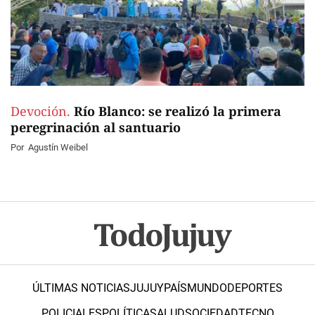
Devoción.
Río Blanco: se realizó la primera
peregrinación al santuario
Por
Agustín Weibel
ÚLTIMAS NOTICIAS
JUJUY
PAÍS
MUNDO
DEPORTES
POLICIALES
POLÍTICA
SALUD
SOCIEDAD
TECNO