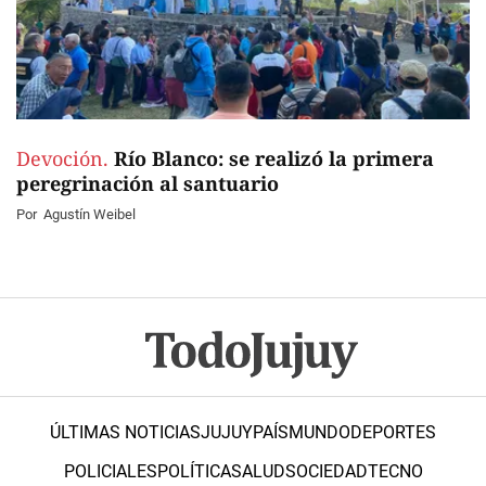
Devoción.
Río Blanco: se realizó la primera
peregrinación al santuario
Por
Agustín Weibel
ÚLTIMAS NOTICIAS
JUJUY
PAÍS
MUNDO
DEPORTES
POLICIALES
POLÍTICA
SALUD
SOCIEDAD
TECNO