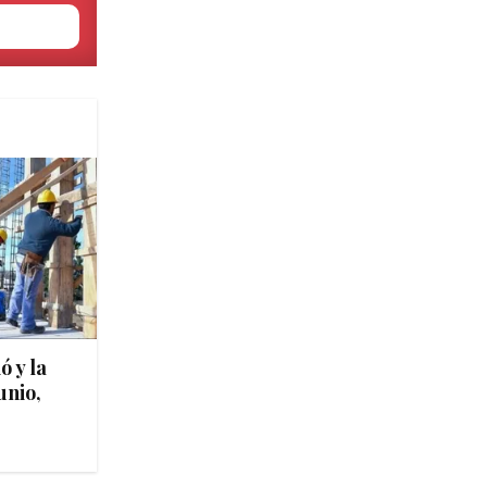
ó y la
unio,