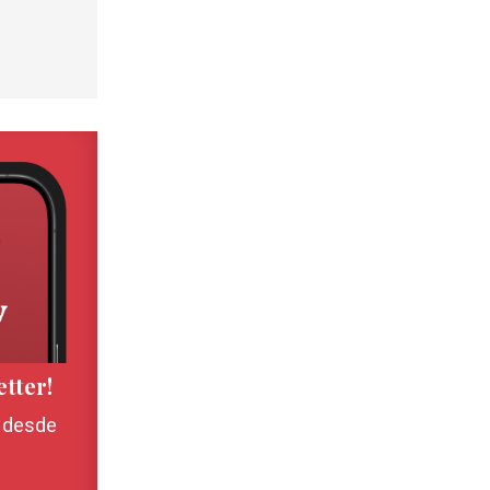
etter!
, desde