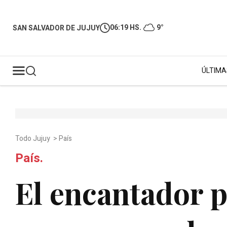
06:19 HS.
9°
SAN SALVADOR DE JUJUY
ÚLTIMA
Todo Jujuy
>
País
País.
El encantador p