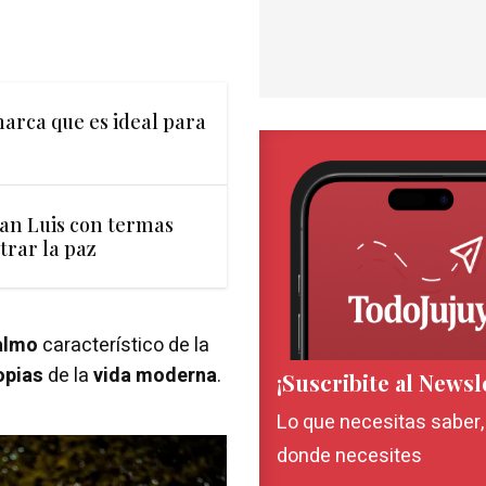
arca que es ideal para
San Luis con termas
trar la paz
almo
característico de la
opias
de la
vida moderna
.
¡Suscribite al Newsl
Lo que necesitas saber
donde necesites