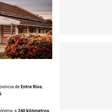
rovincia de
Entre Ríos
,
ú
.
mónima, a
240 kilómetros