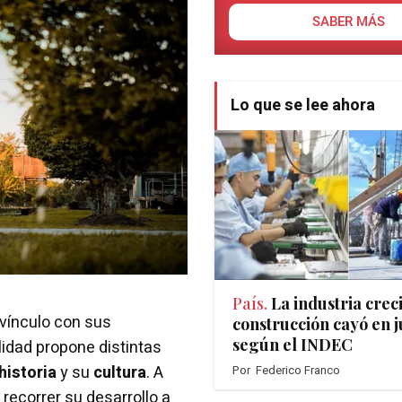
SABER MÁS
Lo que se lee ahora
País.
La industria creci
 vínculo con sus
construcción cayó en j
según el INDEC
calidad propone distintas
historia
y su
cultura
. A
Por
Federico Franco
recorrer su desarrollo a