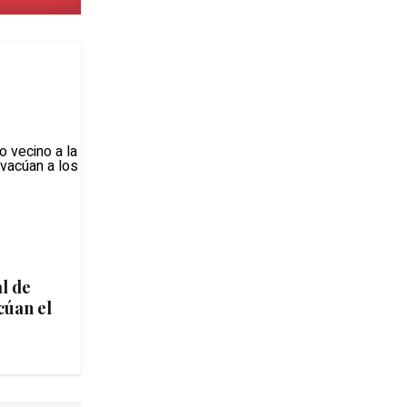
l de
cúan el