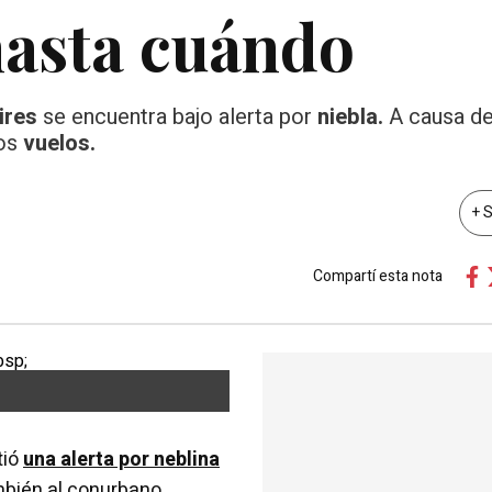
 hasta cuándo
ires
se encuentra bajo alerta por
niebla.
A causa de
nos
vuelos.
+ 
Compartí esta nota
tió
una alerta por neblina
mbién al conurbano