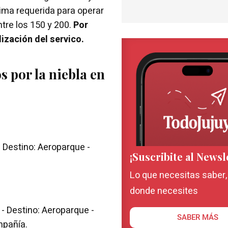
ínima requerida para operar
tre los 150 y 200.
Por
ización del servico.
 por la niebla en
Destino: Aeroparque -
¡Suscribite al Newsl
Lo que necesitas saber
donde necesites
 Destino: Aeroparque -
SABER MÁS
mpañía.