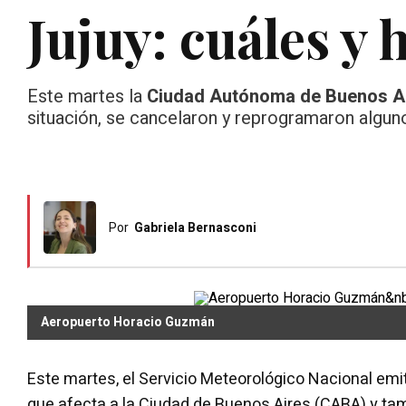
Jujuy: cuáles y
Este martes la
Ciudad Autónoma de Buenos A
situación, se cancelaron y reprogramaron algu
Por
Gabriela Bernasconi
Aeropuerto Horacio Guzmán
Este martes, el Servicio Meteorológico Nacional emi
que afecta a la Ciudad de Buenos Aires (CABA) y ta