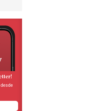
etter!
, desde