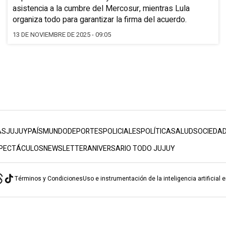
asistencia a la cumbre del Mercosur, mientras Lula
organiza todo para garantizar la firma del acuerdo.
13 DE NOVIEMBRE DE 2025 - 09:05
AS
JUJUY
PAÍS
MUNDO
DEPORTES
POLICIALES
POLÍTICA
SALUD
SOCIEDA
PECTÁCULOS
NEWSLETTER
ANIVERSARIO TODO JUJUY
Términos y Condiciones
Uso e instrumentación de la inteligencia artificial 